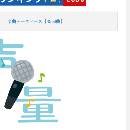
 →
楽曲データベース【4559曲】