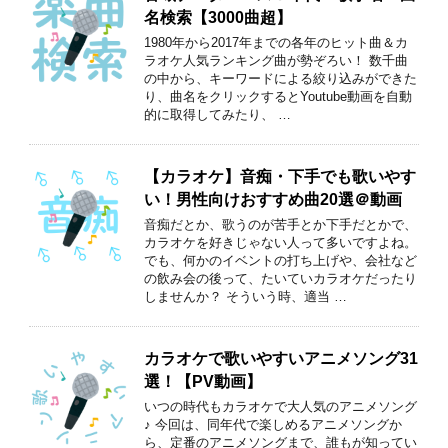
名検索【3000曲超】
1980年から2017年までの各年のヒット曲＆カ
ラオケ人気ランキング曲が勢ぞろい！ 数千曲
の中から、キーワードによる絞り込みができた
り、曲名をクリックするとYoutube動画を自動
的に取得してみたり、 …
【カラオケ】音痴・下手でも歌いやす
い！男性向けおすすめ曲20選＠動画
音痴だとか、歌うのが苦手とか下手だとかで、
カラオケを好きじゃない人って多いですよね。
でも、何かのイベントの打ち上げや、会社など
の飲み会の後って、たいていカラオケだったり
しませんか？ そういう時、適当 …
カラオケで歌いやすいアニメソング31
選！【PV動画】
いつの時代もカラオケで大人気のアニメソング
♪ 今回は、同年代で楽しめるアニメソングか
ら、定番のアニメソングまで、誰もが知ってい