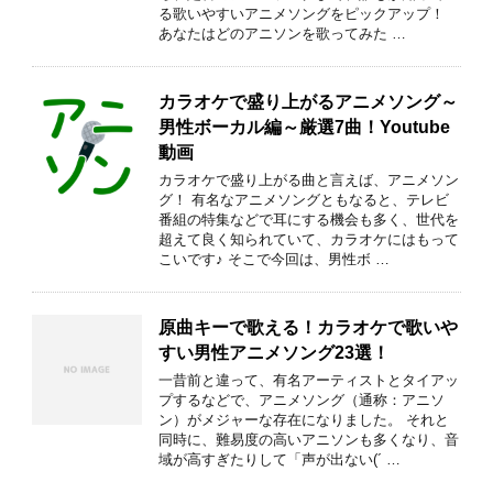
る歌いやすいアニメソングをピックアップ！
あなたはどのアニソンを歌ってみた …
カラオケで盛り上がるアニメソング～
男性ボーカル編～厳選7曲！Youtube
動画
カラオケで盛り上がる曲と言えば、アニメソン
グ！ 有名なアニメソングともなると、テレビ
番組の特集などで耳にする機会も多く、世代を
超えて良く知られていて、カラオケにはもって
こいです♪ そこで今回は、男性ボ …
原曲キーで歌える！カラオケで歌いや
すい男性アニメソング23選！
一昔前と違って、有名アーティストとタイアッ
プするなどで、アニメソング（通称：アニソ
ン）がメジャーな存在になりました。 それと
同時に、難易度の高いアニソンも多くなり、音
域が高すぎたりして「声が出ない(´ …